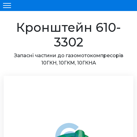
Кронштейн 610-
3302
Запасні частини до газомотокомпресорів
10ГКН, 10ГКМ, 10ГКНА
ОВНА
УКЦІЯ
ИНИ